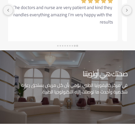
Today, I did visit my dentist Dr Yasser Agha, on his new 
location which is California Medical Center in 
Shakhbout City.
I tried many dentists, but never found someone who is 
professional and friendly as him, I almost don’t feel 
anything while he is working on my teeth.
صحتك هي أولويتنا
في مركز كاليفورنيا الطبي، نؤمن بأن كل مريض يستحق رعاية
شخصية وأحدث ما توصلت إليه التكنولوجيا الطبية.