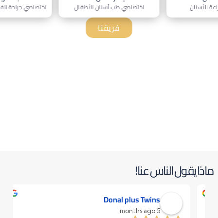
سنان الأطفال
اختصاصي جراحة الفم والوجه والفكين
اختصاصي تقوي
فريقنا
ماذا يقول الناس عنا!
R KL
a year ago