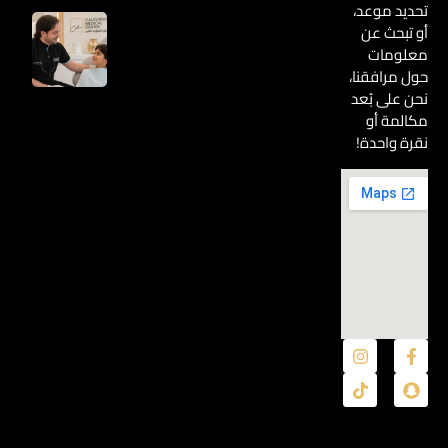
تحديد موعد،
و
أو تبحث عن
ظ
معلومات
ب
حول مرافقنا،
ي
نحن على بُعد
:
مكالمة أو
ا
نقرة واحدة!
ل
ل
ي
ك
ل
أ
ه
ل
ي
ح
ت
ا
ج
و