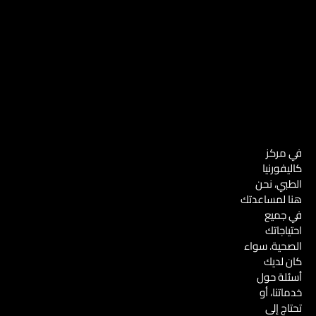
ف
ج
ض
م
ل
ع
ط
ة
ب
:
ي
م
ب
غ
أ
ل
س
ق
ن
في مركز
ا
كاليفورنيا
ن
الطبي، نحن
أ
هنا لمساعدتك
ط
في جميع
ف
احتياجاتك
ا
الصحية. سواء
ل
كان لديك
ف
أسئلة حول
ي
خدماتنا، أو
أ
تحتاج إلى
ب