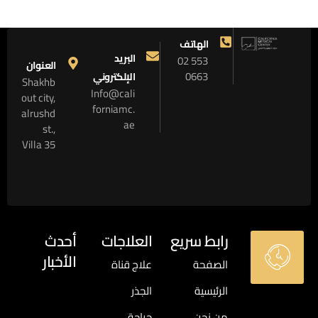
الهاتف
البريد
02 553
العنوان
0663
الإلكتروني
Shakhb
Info@cali
out city,
forniamc.
alrushd
ae
st.,
Villa 35
س
رابط سريع
العلاجات
أحدث
ا
الأخبار
الصفحة
علاج قناة
ع
يولي
ا
,
الرئيسية
الجذر
026
ت
من نحن
جراحة