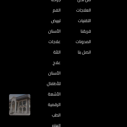
ط
ا
ب
ل
العلاجات
الفم
ي
ع
ب
م
التقنيات
تبييض
أ
ل
فريقنا
الأسنان
س
ا
ن
ل
المدونات
علاجات
ا
س
ن
اتصل بنا
اللثة
ب
ط
ت
و
علاج
إ
ا
ل
الأسنان
ر
ى
ئ
للأطفال
ا
ف
ل
ي
الأشعة
خ
أ
م
الرقمية
ب
ي
و
الطب
س
ظ
:
ب
العام