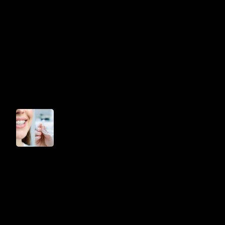
ن
ا
ن
و
لّ
ا
إ
ن
ف
ي
ز
ل
ا
ي
ن
؟
أ
ي
ه
م
ي